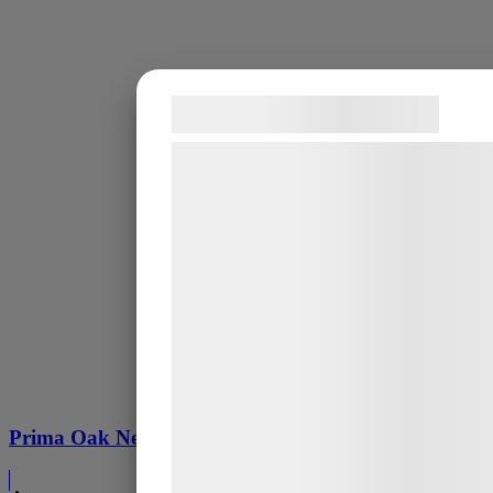
Samtykke til cookies
Vi og vores samarbejdspartnere bruge
teknologier, herunder cookies, til at
indsamle oplysninger om dig til forskel
formål, herunder: Tilpasning af annonc
bedre brugeroplevelse, funktionalitet,
statistik og marketing. Disse oplysnin
kan blive delt med annoncerings- og
analysepartnere, som kan kombinere
med data, du tidligere har givet dem el
de har indsamlet gennem din brug af 
Prima Oak Neutral
tjenester. Ved at klikke på 'OK' giver d