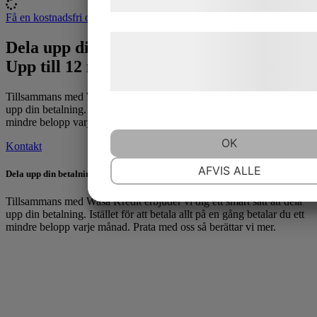
samtykke til disse formål.
Få en kostnadsfri offert
Læs mere om vores brug af cookies o
Dela upp din betalning
behandling af persondata på vores
​​Upp till 12 månader räntefritt
hjemmeside.
Tillsammans med Wasa Kredit erbjuder vi dig ett smart sätt att dela
upp din betalning. Istället för att betala allt på en gång betalar du ett
mindre belopp varje månad. Prata med oss så berättar vi mer.
OK
Kontakt
NØDVENDIGE
PRÆFERENCE
AFVIS ALLE
Dela upp din betalning
Tillsammans med Wasa Kredit erbjuder vi dig ett smart sätt att dela
upp din betalning. Istället för att betala allt på en gång betalar du ett
MARKETING
STATISTIK
mindre belopp varje månad. Prata med oss så berättar vi mer.