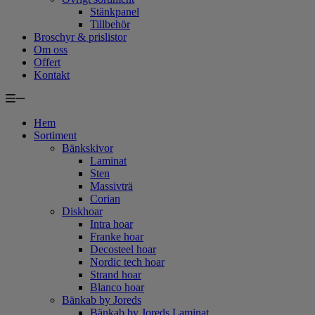
Stänkpanel
Tillbehör
Broschyr & prislistor
Om oss
Offert
Kontakt
Hem
Sortiment
Bänkskivor
Laminat
Sten
Massivträ
Corian
Diskhoar
Intra hoar
Franke hoar
Decosteel hoar
Nordic tech hoar
Strand hoar
Blanco hoar
Bänkab by Joreds
Bänkab by Joreds Laminat