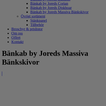
Bänkab by Joreds Corian
Bänkab by Joreds Diskhoar
Bänkab by Joreds Massiva Bänkskivor
Övrigt sortiment
Stänkpanel
Tillbehör
Broschyr & prislistor
Om oss
Offert
Kontakt
Bänkab by Joreds Massiva
Bänkskivor