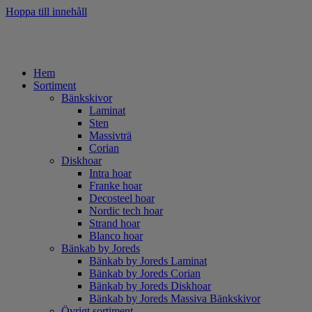
Hoppa till innehåll
Hem
Sortiment
Bänkskivor
Laminat
Sten
Massivträ
Corian
Diskhoar
Intra hoar
Franke hoar
Decosteel hoar
Nordic tech hoar
Strand hoar
Blanco hoar
Bänkab by Joreds
Bänkab by Joreds Laminat
Bänkab by Joreds Corian
Bänkab by Joreds Diskhoar
Bänkab by Joreds Massiva Bänkskivor
Övrigt sortiment