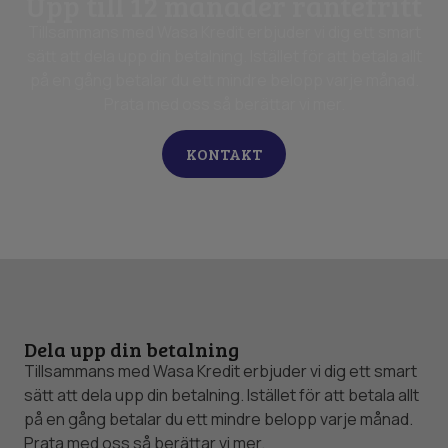
​​Upp till 12 månader räntefritt
Tillsammans med Wasa Kredit erbjuder vi dig ett smart
sätt att dela upp din betalning. Istället för att betala allt
på en gång betalar du ett mindre belopp varje månad.
Prata med oss så berättar vi mer.
KONTAKT
Dela upp din betalning
Tillsammans med Wasa Kredit erbjuder vi dig ett smart
sätt att dela upp din betalning. Istället för att betala allt
på en gång betalar du ett mindre belopp varje månad.
Prata med oss så berättar vi mer.