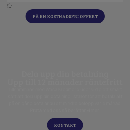
FÅ EN KOSTNADSFRI OFFERT
Dela upp din betalning
​​Upp till 12 månader räntefritt
Tillsammans med Wasa Kredit erbjuder vi dig ett smart
sätt att dela upp din betalning. Istället för att betala allt
på en gång betalar du ett mindre belopp varje månad.
Prata med oss så berättar vi mer.
KONTAKT