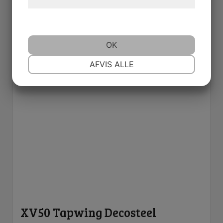
hjemmeside.
OK
NØDVENDIGE
PRÆFERENCER
AFVIS ALLE
MARKETING
STATISTIK
XV50 Tapwing Decosteel