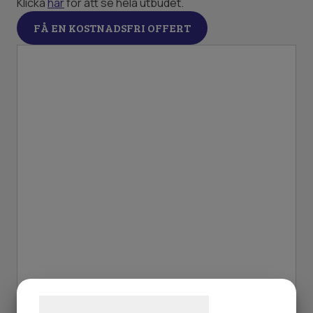
Klicka
här
för att se hela utbudet.
FÅ EN KOSTNADSFRI OFFERT
Samtykke til cookies