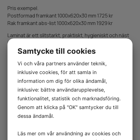
Pris exempel.
Postformad framkant 1000x620x30 mm 1725 kr
Rak framkant abs-list 1000x620x30 mm 1929 kr
Laminat är ett slitstarkt, praktiskt, hygieniskt och näst
intill underhållsfritt.
Samtycke till cookies
Den här skivan har även laminat på undersidan för att
få en planare bänkskiva som också är tåligare mot
Vi och våra partners använder teknik,
vatten och vattenånga vid diskho/diskmaskin.
inklusive cookies, för att samla in
FÅ EN KOSTNADSFRI OFFERT
information om dig för olika ändamål,
inklusive: bättre användarupplevelse,
funktionalitet, statistik och marknadsföring.
Genom att klicka på "OK" samtycker du till
dessa ändamål.
Läs mer om vår användning av cookies och