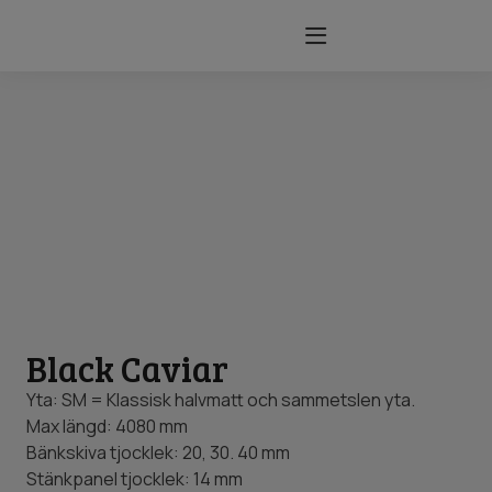
BROSCHYR & PRISLISTOR
Black Caviar
Yta: SM = Klassisk halvmatt och sammetslen yta.
Max längd: 4080 mm
Bänkskiva tjocklek: 20, 30. 40 mm
Stänkpanel tjocklek: 14 mm