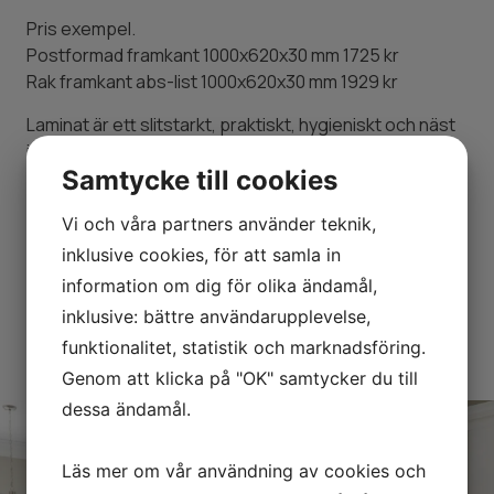
Pris exempel.
Postformad framkant 1000x620x30 mm 1725 kr
Rak framkant abs-list 1000x620x30 mm 1929 kr
Laminat är ett slitstarkt, praktiskt, hygieniskt och näst
intill underhållsfritt.
Samtycke till cookies
Den här skivan har även laminat på undersidan för att
få en planare bänkskiva som också är tåligare mot
Vi och våra partners använder teknik,
vatten och vattenånga vid diskho/diskmaskin.
inklusive cookies, för att samla in
FÅ EN KOSTNADSFRI OFFERT
information om dig för olika ändamål,
inklusive: bättre användarupplevelse,
funktionalitet, statistik och marknadsföring.
Genom att klicka på "OK" samtycker du till
dessa ändamål.
Läs mer om vår användning av cookies och